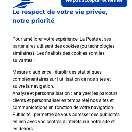
Ne pas accepter et fermer
Le respect de votre vie privée,
notre priorité
Pour améliorer votre expérience, La Poste et
ses
partenaires
utilisent des cookies (ou technologies
similaires). Les finalités des cookies sont les
Le lien s'ouvre dans un nouvel onglet
suivantes :
Boîte aux lettres La Poste
Mesure d’audience
: établir des statistiques
Prochaine collecte du courrier
samedi
à
09h00
complémentaires sur l’utilisation de nos sites et
suivre la navigation.
1 Place De La Mairie
Analyse et personnalisation
: analyser les parcours
65140
Liac
clients et personnaliser en temps réel nos sites et
communications en fonction de votre navigation.
Itinéraire
Publicité
: permettre de vous adresser des publicités
en lien avec vos centres d’intérêts sur notre site et
en dehors.