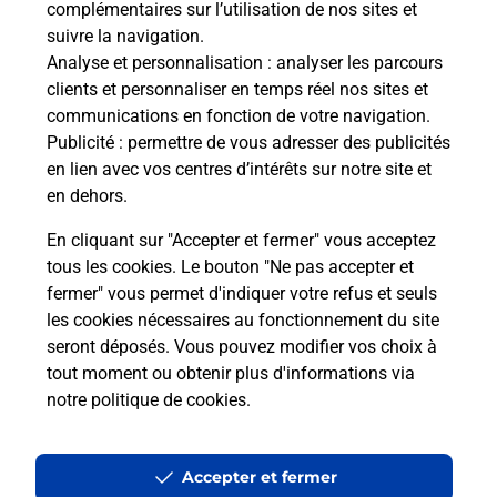
complémentaires sur l’utilisation de nos sites et
Le lien s'ouvre dans un nouvel onglet
suivre la navigation.
Boîte aux Lettres La Poste
Analyse et personnalisation
: analyser les parcours
Collecte du courrier aujourd'hui à
09h00
clients et personnaliser en temps réel nos sites et
communications en fonction de votre navigation.
42 Route Du Tremont
Publicité
: permettre de vous adresser des publicités
65140
Lameac
en lien avec vos centres d’intérêts sur notre site et
en dehors.
Itinéraire
En cliquant sur "Accepter et fermer" vous acceptez
tous les cookies. Le bouton "Ne pas accepter et
fermer" vous permet d'indiquer votre refus et seuls
Localiser
Liste Boîtes aux lettres
Hautes-Pyrénées
Lameac
les cookies nécessaires au fonctionnement du site
seront déposés. Vous pouvez modifier vos choix à
tout moment ou obtenir plus d'informations via
notre politique de cookies
.
Plan du site
Accessibilité : partiellement conforme
Accepter et fermer