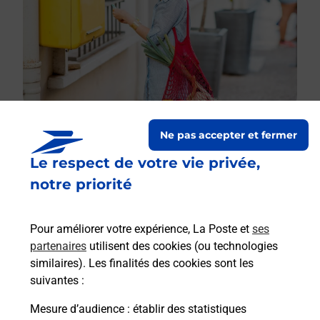
Ne pas accepter et fermer
Le respect de votre vie privée,
Le lien s'ouvre dans un nouvel onglet
Boîte aux lettres La Poste
notre priorité
Collecte du courrier aujourd'hui à
09h00
Pour améliorer votre expérience, La Poste et
ses
14 Rue Des Ecoles
partenaires
utilisent des cookies (ou technologies
65140
Lameac
similaires). Les finalités des cookies sont les
suivantes :
Itinéraire
Mesure d’audience
: établir des statistiques