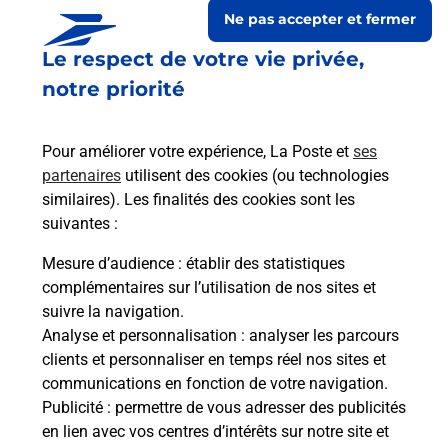
Ne pas accepter et fermer
Le respect de votre vie privée,
notre priorité
Pour améliorer votre expérience, La Poste et
ses
partenaires
utilisent des cookies (ou technologies
similaires). Les finalités des cookies sont les
suivantes :
Le lien s'ouvre dans un nouvel onglet
Boîte aux Lettres La Poste
Mesure d’audience
: établir des statistiques
complémentaires sur l’utilisation de nos sites et
Prochaine collecte du courrier
lundi
à
09h00
suivre la navigation.
21 Rue Du Village
Analyse et personnalisation
: analyser les parcours
65130
Laborde
clients et personnaliser en temps réel nos sites et
communications en fonction de votre navigation.
Itinéraire
Publicité
: permettre de vous adresser des publicités
en lien avec vos centres d’intérêts sur notre site et