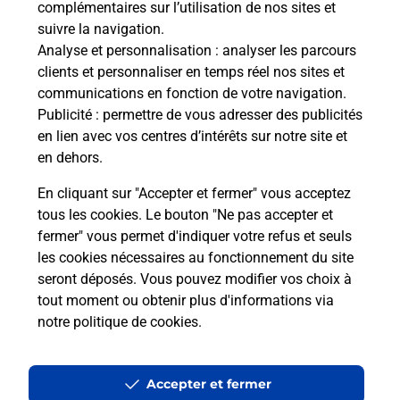
complémentaires sur l’utilisation de nos sites et
Le lien s'ouvre dans un nouvel onglet
suivre la navigation.
Boîte aux Lettres La Poste
Analyse et personnalisation
: analyser les parcours
Collecte du courrier aujourd'hui à
09h00
clients et personnaliser en temps réel nos sites et
communications en fonction de votre navigation.
4 Route De L Arbizon
Publicité
: permettre de vous adresser des publicités
65240
Guchen
en lien avec vos centres d’intérêts sur notre site et
en dehors.
Itinéraire
En cliquant sur "Accepter et fermer" vous acceptez
tous les cookies. Le bouton "Ne pas accepter et
fermer" vous permet d'indiquer votre refus et seuls
Localiser
Liste Boîtes aux lettres
Hautes-Pyrénées
Guchen
les cookies nécessaires au fonctionnement du site
seront déposés. Vous pouvez modifier vos choix à
tout moment ou obtenir plus d'informations via
notre politique de cookies
.
Plan du site
Accessibilité : partiellement conforme
Accepter et fermer