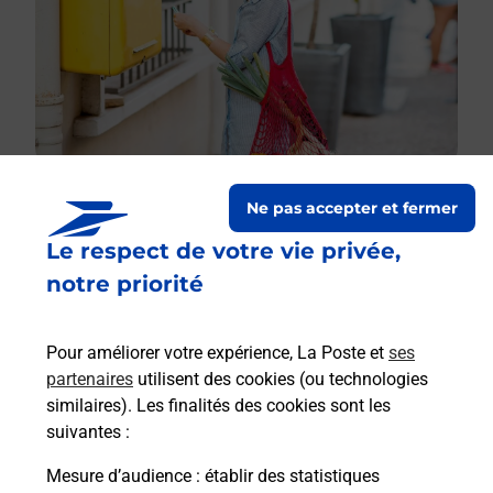
Ne pas accepter et fermer
Le respect de votre vie privée,
Le lien s'ouvre dans un nouvel onglet
Boîte aux lettres La Poste
notre priorité
Collecte du courrier aujourd'hui à
09h00
Pour améliorer votre expérience, La Poste et
ses
29 Route De L Arbizon
partenaires
utilisent des cookies (ou technologies
65240
Guchen
similaires). Les finalités des cookies sont les
suivantes :
Itinéraire
Mesure d’audience
: établir des statistiques