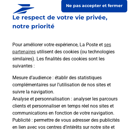
Ne pas accepter et fermer
Le respect de votre vie privée,
notre priorité
Pour améliorer votre expérience, La Poste et
ses
partenaires
utilisent des cookies (ou technologies
similaires). Les finalités des cookies sont les
suivantes :
Le lien s'ouvre dans un nouvel onglet
Boîte aux lettres La Poste
Mesure d’audience
: établir des statistiques
complémentaires sur l’utilisation de nos sites et
Collecte du courrier aujourd'hui à
09h00
suivre la navigation.
1 Rue Saint Martin
Analyse et personnalisation
: analyser les parcours
65190
Goudon
clients et personnaliser en temps réel nos sites et
communications en fonction de votre navigation.
Itinéraire
Publicité
: permettre de vous adresser des publicités
en lien avec vos centres d’intérêts sur notre site et