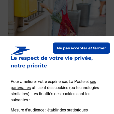
Ne pas accepter et fermer
Le respect de votre vie privée,
Le lien s'ouvre dans un nouvel onglet
Boîte aux lettres La Poste
notre priorité
Prochaine collecte du courrier
lundi
à
09h00
Pour améliorer votre expérience, La Poste et
ses
1 Place De La Mairie
partenaires
utilisent des cookies (ou technologies
65240
Genos
similaires). Les finalités des cookies sont les
suivantes :
Itinéraire
Mesure d’audience
: établir des statistiques