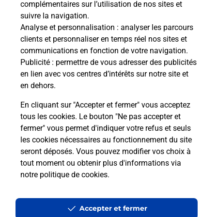
complémentaires sur l’utilisation de nos sites et
Le lien s'ouvre dans un nouvel onglet
suivre la navigation.
Boîte aux lettres La Poste
Analyse et personnalisation
: analyser les parcours
Prochaine collecte du courrier
lundi
à
09h00
clients et personnaliser en temps réel nos sites et
communications en fonction de votre navigation.
9 Station De Val Louron
Publicité
: permettre de vous adresser des publicités
65240
Genos
en lien avec vos centres d’intérêts sur notre site et
en dehors.
Itinéraire
En cliquant sur "Accepter et fermer" vous acceptez
tous les cookies. Le bouton "Ne pas accepter et
fermer" vous permet d'indiquer votre refus et seuls
Localiser
Liste Boîtes aux lettres
Hautes-Pyrénées
Genos
les cookies nécessaires au fonctionnement du site
seront déposés. Vous pouvez modifier vos choix à
tout moment ou obtenir plus d'informations via
notre politique de cookies
.
Plan du site
Accessibilité : partiellement conforme
Accepter et fermer