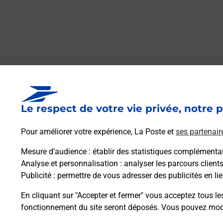
Le lien s'ouvre dans un nouvel onglet
Boîte aux lettres La Poste
Le respect de votre vie privée, notre p
Prochaine collecte du courrier
samedi
à
09h00
Pour améliorer votre expérience, La Poste et
ses partenair
45 Route De Barbazan Dessus
65190
Frechou Frechet
Mesure d’audience
: établir des statistiques complémentair
Analyse et personnalisation
: analyser les parcours client
Publicité
: permettre de vous adresser des publicités en lie
Itinéraire
En cliquant sur "Accepter et fermer" vous acceptez tous le
fonctionnement du site seront déposés. Vous pouvez modi