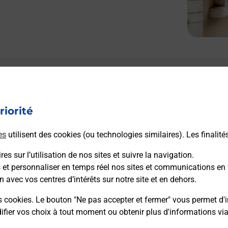
Le lien s'ouvre dans un nouvel onglet
Boîte aux Lettres La Poste
riorité
Prochaine collecte du courrier
vendredi
à
09h00
es
utilisent des cookies (ou technologies similaires). Les finalité
Carrere Deth Palanquet
65120
Esquieze Sere
es sur l’utilisation de nos sites et suivre la navigation.
s et personnaliser en temps réel nos sites et communications en 
n avec vos centres d’intérêts sur notre site et en dehors.
Itinéraire
s cookies. Le bouton "Ne pas accepter et fermer" vous permet d'i
fier vos choix à tout moment ou obtenir plus d'informations vi