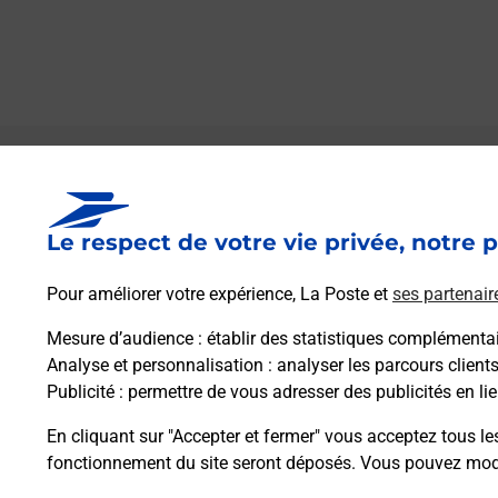
Le lien s'ouvre dans un nouvel onglet
Boîte aux Lettres La Poste
Le respect de votre vie privée, notre p
Prochaine collecte du courrier
vendredi
à
09h00
Pour améliorer votre expérience, La Poste et
ses partenair
1 Place Montblanc
65120
Esquieze Sere
Mesure d’audience
: établir des statistiques complémentair
Analyse et personnalisation
: analyser les parcours client
Publicité
: permettre de vous adresser des publicités en lie
Itinéraire
En cliquant sur "Accepter et fermer" vous acceptez tous le
fonctionnement du site seront déposés. Vous pouvez modi