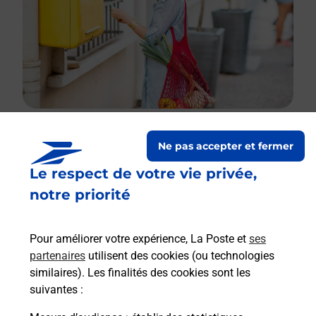
Ne pas accepter et fermer
Le lien s'ouvre dans un nouvel onglet
Le respect de votre vie privée,
Boîte aux lettres La Poste
notre priorité
Prochaine collecte du courrier
samedi
à
09h00
2 Chemin Barthe
Pour améliorer votre expérience, La Poste et
ses
65130
Chelle Spou
partenaires
utilisent des cookies (ou technologies
similaires). Les finalités des cookies sont les
Itinéraire
suivantes :