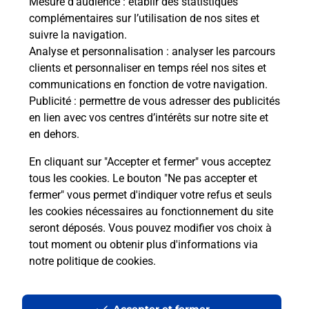
Mesure d’audience
: établir des statistiques
Le lien s'ouvre dans un nouvel onglet
complémentaires sur l’utilisation de nos sites et
Boîte aux lettres La Poste
suivre la navigation.
Analyse et personnalisation
: analyser les parcours
Prochaine collecte du courrier
samedi
à
09h00
clients et personnaliser en temps réel nos sites et
2 Route Du Bassia
communications en fonction de votre navigation.
65130
Chelle Spou
Publicité
: permettre de vous adresser des publicités
en lien avec vos centres d’intérêts sur notre site et
Itinéraire
en dehors.
En cliquant sur "Accepter et fermer" vous acceptez
tous les cookies. Le bouton "Ne pas accepter et
Localiser
Liste Boîtes aux lettres
Hautes-Pyrénées
fermer" vous permet d'indiquer votre refus et seuls
Chelle Spou
les cookies nécessaires au fonctionnement du site
seront déposés. Vous pouvez modifier vos choix à
tout moment ou obtenir plus d'informations via
notre politique de cookies
.
Plan du site
Accessibilité : partiellement conforme