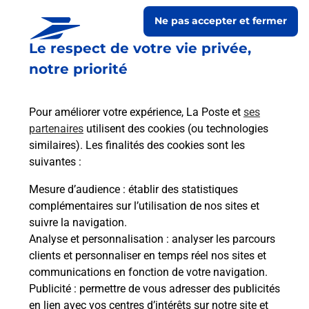
Ne pas accepter et fermer
Le respect de votre vie privée,
notre priorité
Pour améliorer votre expérience, La Poste et
ses
partenaires
utilisent des cookies (ou technologies
similaires). Les finalités des cookies sont les
Le lien s'ouvre dans un nouvel onglet
suivantes :
Boîte aux lettres La Poste
Mesure d’audience
: établir des statistiques
Collecte du courrier aujourd'hui à
08h00
complémentaires sur l’utilisation de nos sites et
suivre la navigation.
20 Chemin Des Vignes
Analyse et personnalisation
: analyser les parcours
65350
Chelle Debat
clients et personnaliser en temps réel nos sites et
communications en fonction de votre navigation.
Itinéraire
Publicité
: permettre de vous adresser des publicités
en lien avec vos centres d’intérêts sur notre site et