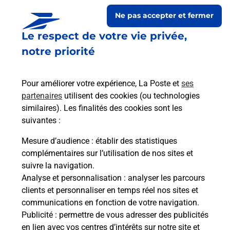
Ne pas accepter et fermer
Le respect de votre vie privée,
notre priorité
Pour améliorer votre expérience, La Poste et
ses
partenaires
utilisent des cookies (ou technologies
similaires). Les finalités des cookies sont les
Le lien s'ouvre dans un nouvel onglet
suivantes :
Boîte aux lettres La Poste
Mesure d’audience
: établir des statistiques
Prochaine collecte du courrier
samedi
à
08h00
complémentaires sur l’utilisation de nos sites et
suivre la navigation.
8 Rue De La Motte
Analyse et personnalisation
: analyser les parcours
65350
Castera Lou
clients et personnaliser en temps réel nos sites et
communications en fonction de votre navigation.
Itinéraire
Publicité
: permettre de vous adresser des publicités
en lien avec vos centres d’intérêts sur notre site et