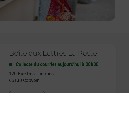
e lien s'ouvre dans un nouvel onglet
Boîte aux Lettres La Poste
Collecte du courrier aujourd'hui à
08h30
120 Rue Des Thermes
65130
Capvern
Itinéraire