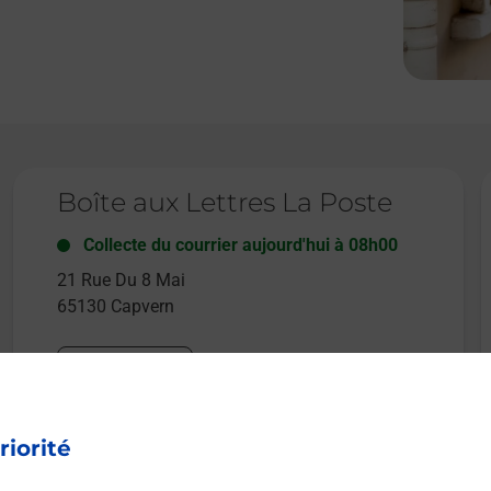
Le lien s'ouvre dans un nouvel onglet
L
Boîte aux Lettres La Poste
Collecte du courrier aujourd'hui à
08h00
21 Rue Du 8 Mai
65130
Capvern
Itinéraire
riorité