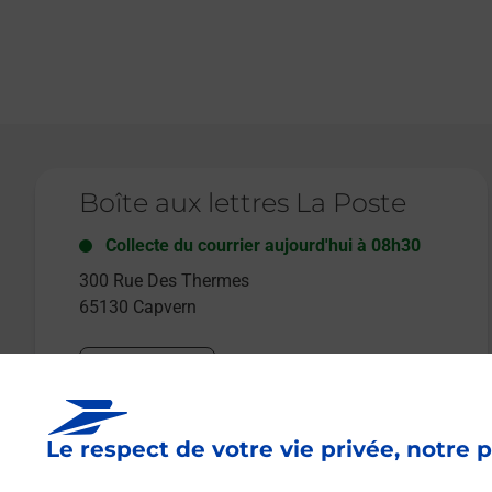
Le lien s'ouvre dans un nouvel onglet
Boîte aux lettres La Poste
Collecte du courrier aujourd'hui à
08h30
300 Rue Des Thermes
65130
Capvern
Itinéraire
Le respect de votre vie privée, notre p
Le lien s'ouvre dans un nouvel onglet
Boîte aux lettres La Poste