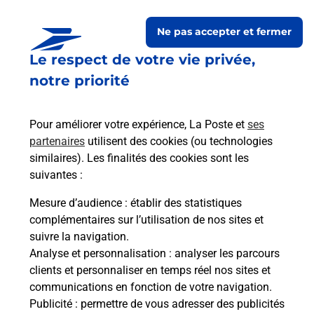
Ne pas accepter et fermer
Le respect de votre vie privée,
notre priorité
Pour améliorer votre expérience, La Poste et
ses
partenaires
utilisent des cookies (ou technologies
similaires). Les finalités des cookies sont les
Le lien s'ouvre dans un nouvel onglet
Boîte aux Lettres La Poste
suivantes :
Mesure d’audience
: établir des statistiques
Prochaine collecte du courrier
vendredi
à
complémentaires sur l’utilisation de nos sites et
09h00
suivre la navigation.
2 Route De L Eglise
Analyse et personnalisation
: analyser les parcours
65230
Campuzan
clients et personnaliser en temps réel nos sites et
communications en fonction de votre navigation.
Itinéraire
Publicité
: permettre de vous adresser des publicités