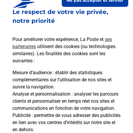
Ne pas accepter et fermer
Le respect de votre vie privée,
notre priorité
Pour améliorer votre expérience, La Poste et
ses
partenaires
utilisent des cookies (ou technologies
similaires). Les finalités des cookies sont les
Le lien s'ouvre dans un nouvel onglet
suivantes :
Boîte aux lettres La Poste
Mesure d’audience
: établir des statistiques
Prochaine collecte du courrier
lundi
à
09h00
complémentaires sur l’utilisation de nos sites et
suivre la navigation.
Le Village
Analyse et personnalisation
: analyser les parcours
65130
Bulan
clients et personnaliser en temps réel nos sites et
communications en fonction de votre navigation.
Itinéraire
Publicité
: permettre de vous adresser des publicités
en lien avec vos centres d’intérêts sur notre site et
en dehors.