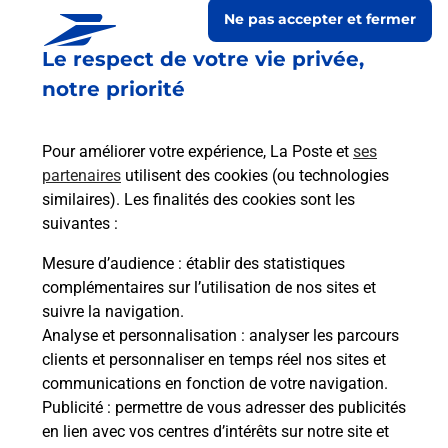
Ne pas accepter et fermer
Le respect de votre vie privée,
notre priorité
Pour améliorer votre expérience, La Poste et
ses
partenaires
utilisent des cookies (ou technologies
similaires). Les finalités des cookies sont les
suivantes :
Le lien s'ouvre dans un nouvel onglet
Boîte aux lettres La Poste
Mesure d’audience
: établir des statistiques
complémentaires sur l’utilisation de nos sites et
Prochaine collecte du courrier
lundi
à
09h00
suivre la navigation.
Route De L Eglise
Analyse et personnalisation
: analyser les parcours
65230
Betbeze
clients et personnaliser en temps réel nos sites et
communications en fonction de votre navigation.
Itinéraire
Publicité
: permettre de vous adresser des publicités
en lien avec vos centres d’intérêts sur notre site et