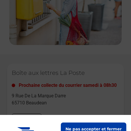
Le lien s'ouvre dans un nouvel onglet
Boîte aux lettres La Poste
Prochaine collecte du courrier
samedi
à
08h30
9 Rue De La Marque Darre
65710
Beaudean
Itinéraire
Ne pas accepter et fermer