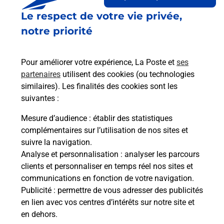
Le lien s'ouvre dans un nouvel onglet
Le respect de votre vie privée,
Boîte aux lettres La Poste
notre priorité
Prochaine collecte du courrier
samedi
à
09h00
5 Rue Dominique Larrey
Pour améliorer votre expérience, La Poste et
ses
65710
Beaudean
partenaires
utilisent des cookies (ou technologies
similaires). Les finalités des cookies sont les
Itinéraire
suivantes :
Mesure d’audience
: établir des statistiques
Le lien s'ouvre dans un nouvel onglet
complémentaires sur l’utilisation de nos sites et
Boîte aux Lettres La Poste
suivre la navigation.
Analyse et personnalisation
: analyser les parcours
Prochaine collecte du courrier
samedi
à
09h00
clients et personnaliser en temps réel nos sites et
122 Route Des Cols
communications en fonction de votre navigation.
65710
Beaudean
Publicité
: permettre de vous adresser des publicités
en lien avec vos centres d’intérêts sur notre site et
Itinéraire
en dehors.