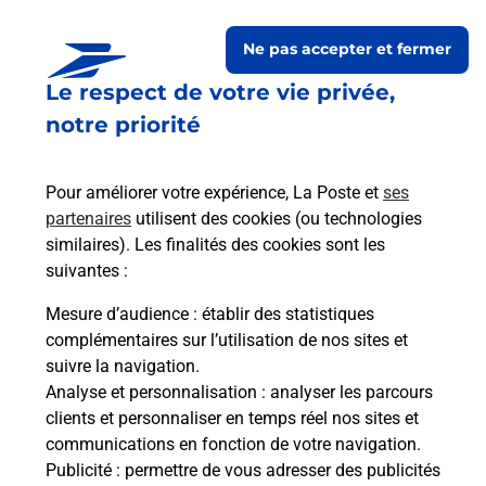
Ne pas accepter et fermer
Le respect de votre vie privée,
notre priorité
Pour améliorer votre expérience, La Poste et
ses
partenaires
utilisent des cookies (ou technologies
similaires). Les finalités des cookies sont les
Le lien s'ouvre dans un nouvel onglet
Boîte aux lettres La Poste
suivantes :
Mesure d’audience
: établir des statistiques
Prochaine collecte du courrier
vendredi
à
complémentaires sur l’utilisation de nos sites et
09h00
suivre la navigation.
Rue Du Centre Bourg
Analyse et personnalisation
: analyser les parcours
65670
Bazordan
clients et personnaliser en temps réel nos sites et
communications en fonction de votre navigation.
Itinéraire
Publicité
: permettre de vous adresser des publicités