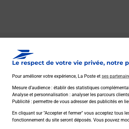
Le lien s'ouvre dans un nouvel onglet
Boîte aux lettres La Poste
Le respect de votre vie privée, notre p
Collecte du courrier aujourd'hui à
09h00
Le Village
Pour améliorer votre expérience, La Poste et
ses partenair
65130
Arrodets
Mesure d’audience
: établir des statistiques complémentair
Analyse et personnalisation
: analyser les parcours client
Itinéraire
Publicité
: permettre de vous adresser des publicités en lie
En cliquant sur "Accepter et fermer" vous acceptez tous le
fonctionnement du site seront déposés. Vous pouvez modi