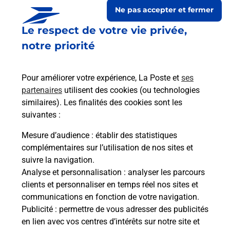
Ne pas accepter et fermer
Le respect de votre vie privée,
notre priorité
Pour améliorer votre expérience, La Poste et
ses
partenaires
utilisent des cookies (ou technologies
similaires). Les finalités des cookies sont les
suivantes :
Le lien s'ouvre dans un nouvel onglet
Boîte aux lettres La Poste
Mesure d’audience
: établir des statistiques
complémentaires sur l’utilisation de nos sites et
Prochaine collecte du courrier
lundi
à
08h00
suivre la navigation.
1 Rue Jean Moulin
Analyse et personnalisation
: analyser les parcours
65390
Andrest
clients et personnaliser en temps réel nos sites et
communications en fonction de votre navigation.
Itinéraire
Publicité
: permettre de vous adresser des publicités
en lien avec vos centres d’intérêts sur notre site et