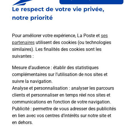
Le lien s'ouvre dans un nouvel onglet
Le respect de votre vie privée,
Boîte aux Lettres La Poste
notre priorité
Prochaine collecte du courrier
lundi
à
09h00
8 Route Des Traverses
Pour améliorer votre expérience, La Poste et
ses
05600
Saint Clement Sur Durance
partenaires
utilisent des cookies (ou technologies
similaires). Les finalités des cookies sont les
Itinéraire
suivantes :
Mesure d’audience
: établir des statistiques
Le lien s'ouvre dans un nouvel onglet
complémentaires sur l’utilisation de nos sites et
Boîte aux Lettres La Poste
suivre la navigation.
Analyse et personnalisation
: analyser les parcours
Prochaine collecte du courrier
lundi
à
09h00
clients et personnaliser en temps réel nos sites et
426 Route Du Pli Couche
communications en fonction de votre navigation.
05600
Saint Clement Sur Durance
Publicité
: permettre de vous adresser des publicités
en lien avec vos centres d’intérêts sur notre site et
Itinéraire
en dehors.