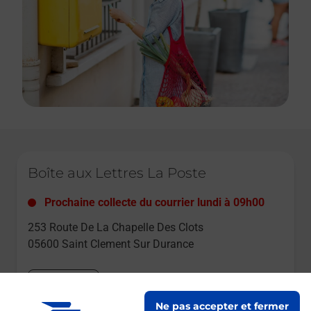
Le lien s'ouvre dans un nouvel onglet
Boîte aux Lettres La Poste
Prochaine collecte du courrier
lundi
à
09h00
253 Route De La Chapelle Des Clots
05600
Saint Clement Sur Durance
Itinéraire
Ne pas accepter et fermer