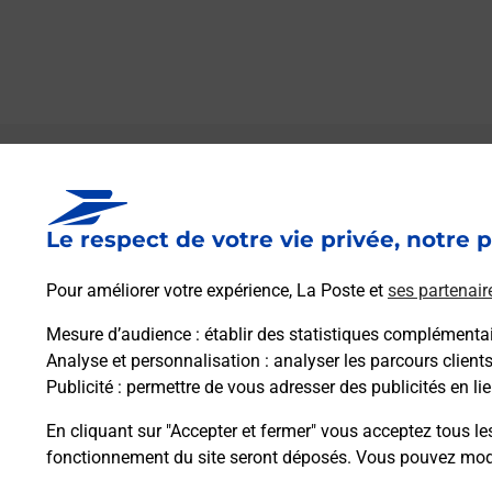
Le lien s'ouvre dans un nouvel onglet
Boîte aux lettres La Poste
Le respect de votre vie privée, notre p
Prochaine collecte du courrier
vendredi
à
09h00
Pour améliorer votre expérience, La Poste et
ses partenair
4 Rue Des Rosiers
05230
Avancon
Mesure d’audience
: établir des statistiques complémentair
Analyse et personnalisation
: analyser les parcours client
Publicité
: permettre de vous adresser des publicités en lie
Itinéraire
En cliquant sur "Accepter et fermer" vous acceptez tous le
fonctionnement du site seront déposés. Vous pouvez modi