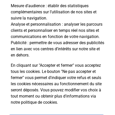
Mesure d’audience
: établir des statistiques
Le lien s'ouvre dans un nouvel onglet
complémentaires sur l’utilisation de nos sites et
Boîte aux lettres La Poste
suivre la navigation.
Analyse et personnalisation
: analyser les parcours
Prochaine collecte du courrier
lundi
à
08h30
clients et personnaliser en temps réel nos sites et
Violezeix
communications en fonction de votre navigation.
87800
Saint Priest Ligoure
Publicité
: permettre de vous adresser des publicités
en lien avec vos centres d’intérêts sur notre site et
Itinéraire
en dehors.
En cliquant sur "Accepter et fermer" vous acceptez
tous les cookies. Le bouton "Ne pas accepter et
Localiser
Liste Boîtes aux lettres
Haute-Vienne
fermer" vous permet d'indiquer votre refus et seuls
Saint Priest Ligoure
les cookies nécessaires au fonctionnement du site
seront déposés. Vous pouvez modifier vos choix à
tout moment ou obtenir plus d'informations via
notre politique de cookies
.
Plan du site