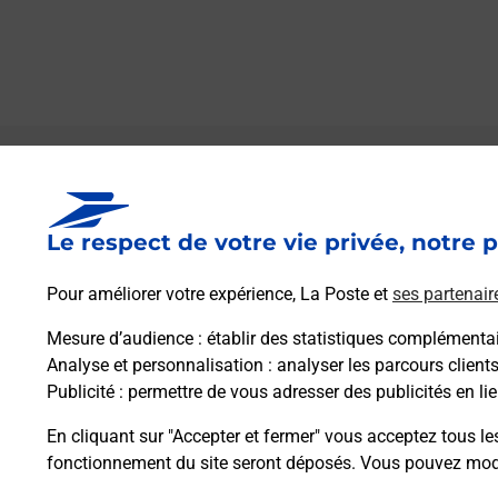
Le lien s'ouvre dans un nouvel onglet
Boîte aux lettres La Poste
Le respect de votre vie privée, notre p
Prochaine collecte du courrier
samedi
à
10h00
Pour améliorer votre expérience, La Poste et
ses partenair
3 Rue Du 19 Mars 1962
87260
Saint Genest Sur Roselle
Mesure d’audience
: établir des statistiques complémentair
Analyse et personnalisation
: analyser les parcours client
Publicité
: permettre de vous adresser des publicités en lie
Itinéraire
En cliquant sur "Accepter et fermer" vous acceptez tous le
fonctionnement du site seront déposés. Vous pouvez modi