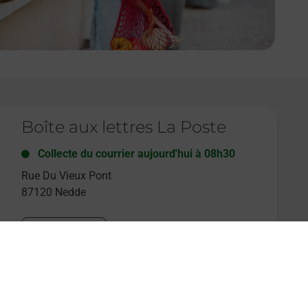
e lien s'ouvre dans un nouvel onglet
Boîte aux lettres La Poste
Collecte du courrier aujourd'hui à
08h30
Rue Du Vieux Pont
87120
Nedde
Itinéraire