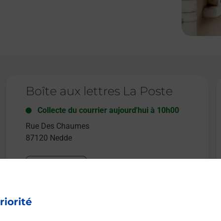
Le lien s'ouvre dans un nouvel onglet
L
Boîte aux lettres La Poste
Collecte du courrier aujourd'hui à
10h00
Rue Des Chaumes
87120
Nedde
Itinéraire
riorité
Le lien s'ouvre dans un nouvel onglet
Boîte aux lettres La Poste