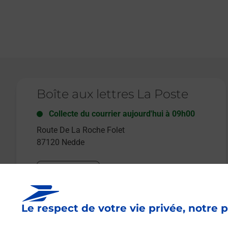
Le lien s'ouvre dans un nouvel onglet
Boîte aux lettres La Poste
Collecte du courrier aujourd'hui à
09h00
Route De La Roche Folet
87120
Nedde
Itinéraire
Le respect de votre vie privée, notre p
Le lien s'ouvre dans un nouvel onglet
Boîte aux lettres La Poste