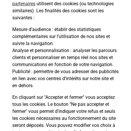
partenaires
utilisent des cookies (ou technologies
similaires). Les finalités des cookies sont les
Itinéraire
suivantes :
Mesure d’audience
: établir des statistiques
Le lien s'ouvre dans un nouvel onglet
complémentaires sur l’utilisation de nos sites et
Boîte aux lettres La Poste
suivre la navigation.
Prochaine collecte du courrier
vendredi
à
Analyse et personnalisation
: analyser les parcours
10h15
clients et personnaliser en temps réel nos sites et
communications en fonction de votre navigation.
2245 Route Des Thiers
Publicité
: permettre de vous adresser des publicités
87380
Meuzac
en lien avec vos centres d’intérêts sur notre site et
en dehors.
Itinéraire
En cliquant sur "Accepter et fermer" vous acceptez
tous les cookies. Le bouton "Ne pas accepter et
fermer" vous permet d'indiquer votre refus et seuls
Localiser
Liste Boîtes aux lettres
Haute-Vienne
Meuzac
les cookies nécessaires au fonctionnement du site
seront déposés. Vous pouvez modifier vos choix à