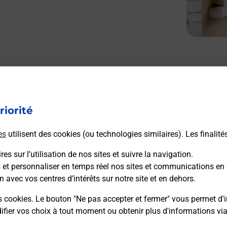
Le lien s'ouvre dans un nouvel onglet
Boîte aux lettres La Poste
riorité
Prochaine collecte du courrier
vendredi
à
14h45
es
utilisent des cookies (ou technologies similaires). Les finalité
Le Bourg
87230
Les Cars
es sur l’utilisation de nos sites et suivre la navigation.
s et personnaliser en temps réel nos sites et communications en 
n avec vos centres d’intérêts sur notre site et en dehors.
Itinéraire
s cookies. Le bouton "Ne pas accepter et fermer" vous permet d'i
fier vos choix à tout moment ou obtenir plus d'informations vi