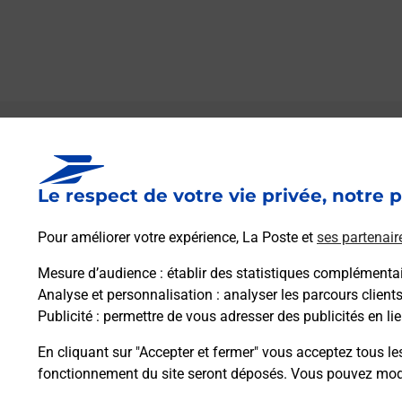
Le lien s'ouvre dans un nouvel onglet
Boîte aux lettres La Poste
Le respect de votre vie privée, notre p
Prochaine collecte du courrier
vendredi
à
08h00
Pour améliorer votre expérience, La Poste et
ses partenair
18 Rue De L Artillerie
87230
Les Cars
Mesure d’audience
: établir des statistiques complémentair
Analyse et personnalisation
: analyser les parcours client
Publicité
: permettre de vous adresser des publicités en lie
Itinéraire
En cliquant sur "Accepter et fermer" vous acceptez tous le
fonctionnement du site seront déposés. Vous pouvez modi