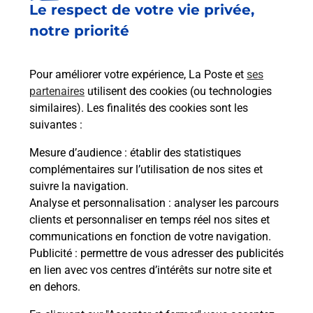
Le respect de votre vie privée,
Le lien s'ouvre dans un nouvel onglet
Boîte aux lettres La Poste
notre priorité
Prochaine collecte du courrier
lundi
à
08h00
Pour améliorer votre expérience, La Poste et
ses
14 La Valette
partenaires
utilisent des cookies (ou technologies
87520
Javerdat
similaires). Les finalités des cookies sont les
suivantes :
Itinéraire
Mesure d’audience
: établir des statistiques
complémentaires sur l’utilisation de nos sites et
Le lien s'ouvre dans un nouvel onglet
suivre la navigation.
Boîte aux lettres La Poste
Analyse et personnalisation
: analyser les parcours
Prochaine collecte du courrier
lundi
à
08h00
clients et personnaliser en temps réel nos sites et
communications en fonction de votre navigation.
1 Rue Du Cedre
Publicité
: permettre de vous adresser des publicités
87520
Javerdat
en lien avec vos centres d’intérêts sur notre site et
en dehors.
Itinéraire