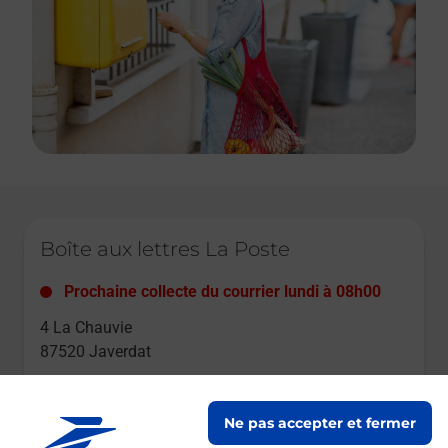
Le lien s'ouvre dans un nouvel onglet
Boîte aux lettres La Poste
Prochaine collecte du courrier
lundi
à
08h00
4 La Chauvie
87520
Javerdat
Itinéraire
Ne pas accepter et fermer