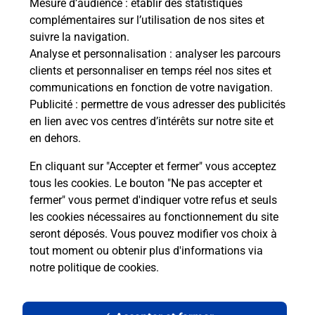
Mesure d’audience
: établir des statistiques
complémentaires sur l’utilisation de nos sites et
Le lien s'ouvre dans un nouvel onglet
suivre la navigation.
Boîte aux lettres La Poste
Analyse et personnalisation
: analyser les parcours
Prochaine collecte du courrier
mardi
à
15h45
clients et personnaliser en temps réel nos sites et
communications en fonction de votre navigation.
Centre Commercial Carrefour
Publicité
: permettre de vous adresser des publicités
87220
Boisseuil
en lien avec vos centres d’intérêts sur notre site et
en dehors.
Itinéraire
En cliquant sur "Accepter et fermer" vous acceptez
tous les cookies. Le bouton "Ne pas accepter et
fermer" vous permet d'indiquer votre refus et seuls
Localiser
Liste Boîtes aux lettres
Haute-Vienne
Boisseuil
les cookies nécessaires au fonctionnement du site
seront déposés. Vous pouvez modifier vos choix à
tout moment ou obtenir plus d'informations via
notre politique de cookies
.
Plan du site