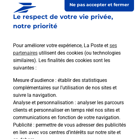
Ne pas accepter et fermer
Le respect de votre vie privée,
Le lien s'ouvre dans un nouvel onglet
Boîte aux Lettres La Poste
notre priorité
Collecte du courrier aujourd'hui à
08h00
Pour améliorer votre expérience, La Poste et
ses
2 Rue Pierre Delbarry
partenaires
utilisent des cookies (ou technologies
87300
Bellac
similaires). Les finalités des cookies sont les
suivantes :
Itinéraire
Mesure d’audience
: établir des statistiques
complémentaires sur l’utilisation de nos sites et
Le lien s'ouvre dans un nouvel onglet
suivre la navigation.
Boîte aux Lettres La Poste
Analyse et personnalisation
: analyser les parcours
Collecte du courrier aujourd'hui à
12h00
clients et personnaliser en temps réel nos sites et
communications en fonction de votre navigation.
1 Rue Louis Jouvet
Publicité
: permettre de vous adresser des publicités
87300
Bellac
en lien avec vos centres d’intérêts sur notre site et