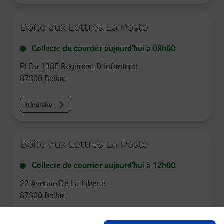
Le lien s'ouvre dans un nouvel onglet
Boîte aux Lettres La Poste
Collecte du courrier aujourd'hui à
08h00
Pl Du 138E Regiment D Infanterie
87300
Bellac
Itinéraire
Le lien s'ouvre dans un nouvel onglet
Boîte aux Lettres La Poste
Collecte du courrier aujourd'hui à
12h00
22 Avenue De La Liberte
87300
Bellac
Itinéraire