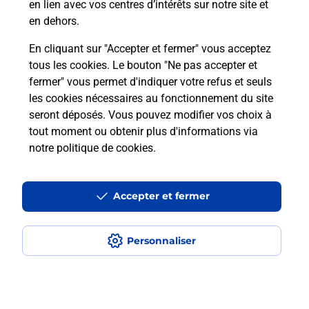
en lien avec vos centres d’intérêts sur notre site et
Itinéraire
en dehors.
En cliquant sur "Accepter et fermer" vous acceptez
tous les cookies. Le bouton "Ne pas accepter et
Localiser
Liste Boîtes aux lettres
Haute-Savoie
fermer" vous permet d'indiquer votre refus et seuls
Thonon Les Bains
les cookies nécessaires au fonctionnement du site
seront déposés. Vous pouvez modifier vos choix à
tout moment ou obtenir plus d'informations via
notre politique de cookies
.
Plan du site
Accessibilité : partiellement conforme
Accepter et fermer
Conditions contractuelles
Personnaliser
Mentions légales
Données personnelles et cookies