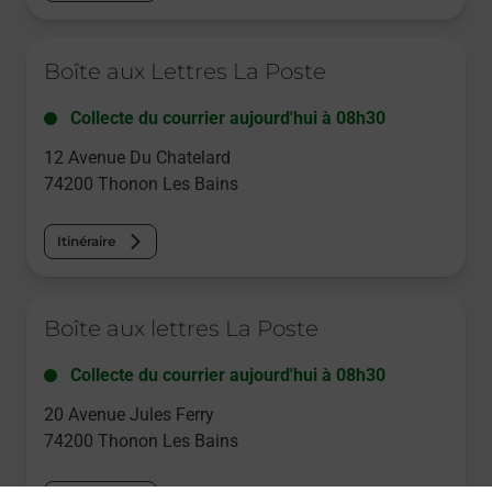
Le lien s'ouvre dans un nouvel onglet
Boîte aux Lettres La Poste
Collecte du courrier aujourd'hui à
08h30
12 Avenue Du Chatelard
74200
Thonon Les Bains
Itinéraire
Le lien s'ouvre dans un nouvel onglet
Boîte aux lettres La Poste
Collecte du courrier aujourd'hui à
08h30
20 Avenue Jules Ferry
74200
Thonon Les Bains