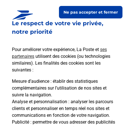
Itinéraire
Ne pas accepter et fermer
Le lien s'ouvre dans un nouvel onglet
Le respect de votre vie privée,
Boîte aux lettres La Poste
notre priorité
Collecte du courrier aujourd'hui à
08h30
20 Rue Du Lac
Pour améliorer votre expérience, La Poste et
ses
74200
Thonon Les Bains
partenaires
utilisent des cookies (ou technologies
similaires). Les finalités des cookies sont les
Itinéraire
suivantes :
Mesure d’audience
: établir des statistiques
Le lien s'ouvre dans un nouvel onglet
complémentaires sur l’utilisation de nos sites et
Boîte aux Lettres La Poste
suivre la navigation.
Analyse et personnalisation
: analyser les parcours
Collecte du courrier aujourd'hui à
09h30
clients et personnaliser en temps réel nos sites et
11 Rue De L Europe
communications en fonction de votre navigation.
74200
Thonon Les Bains
Publicité
: permettre de vous adresser des publicités