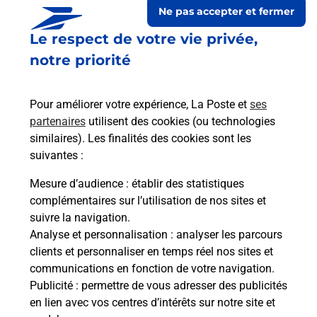
Ne pas accepter et fermer
Le respect de votre vie privée,
notre priorité
Pour améliorer votre expérience, La Poste et
ses
partenaires
utilisent des cookies (ou technologies
similaires). Les finalités des cookies sont les
Le lien s'ouvre dans un nouvel onglet
Boîte aux Lettres La Poste
suivantes :
Mesure d’audience
: établir des statistiques
Prochaine collecte du courrier
vendredi
à
complémentaires sur l’utilisation de nos sites et
09h00
suivre la navigation.
262 Route Du Chef Lieu
Analyse et personnalisation
: analyser les parcours
74150
Sales
clients et personnaliser en temps réel nos sites et
communications en fonction de votre navigation.
Itinéraire
Publicité
: permettre de vous adresser des publicités
en lien avec vos centres d’intérêts sur notre site et