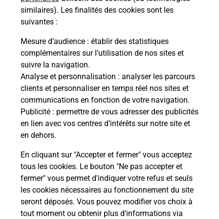
74190
Passy
similaires). Les finalités des cookies sont les
suivantes :
Itinéraire
Mesure d’audience
: établir des statistiques
complémentaires sur l’utilisation de nos sites et
Le lien s'ouvre dans un nouvel onglet
suivre la navigation.
Boîte aux Lettres La Poste
Analyse et personnalisation
: analyser les parcours
Prochaine collecte du courrier
mardi
à
09h00
clients et personnaliser en temps réel nos sites et
communications en fonction de votre navigation.
370 Avenue Des Raches
Publicité
: permettre de vous adresser des publicités
74190
Passy
en lien avec vos centres d’intérêts sur notre site et
en dehors.
Itinéraire
En cliquant sur "Accepter et fermer" vous acceptez
tous les cookies. Le bouton "Ne pas accepter et
fermer" vous permet d'indiquer votre refus et seuls
Localiser
Liste Boîtes aux lettres
Haute-Savoie
Passy
les cookies nécessaires au fonctionnement du site
seront déposés. Vous pouvez modifier vos choix à
tout moment ou obtenir plus d'informations via