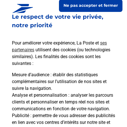
Ne pas accepter et fermer
Le respect de votre vie privée,
notre priorité
Pour améliorer votre expérience, La Poste et
ses
partenaires
utilisent des cookies (ou technologies
similaires). Les finalités des cookies sont les
suivantes :
Le lien s'ouvre dans un nouvel onglet
Boîte aux lettres La Poste
Mesure d’audience
: établir des statistiques
complémentaires sur l’utilisation de nos sites et
Prochaine collecte du courrier
samedi
à
09h00
suivre la navigation.
200 Route Du Chef Lieu
Analyse et personnalisation
: analyser les parcours
74540
Mures
clients et personnaliser en temps réel nos sites et
communications en fonction de votre navigation.
Itinéraire
Publicité
: permettre de vous adresser des publicités
en lien avec vos centres d’intérêts sur notre site et