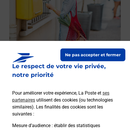
Ne pas accepter et fermer
Le respect de votre vie privée,
Le lien s'ouvre dans un nouvel onglet
Boîte aux lettres La Poste
notre priorité
Prochaine collecte du courrier
samedi
à
09h30
Pour améliorer votre expérience, La Poste et
ses
457 Route De Chevilly
partenaires
utilisent des cookies (ou technologies
74210
Lathuile
similaires). Les finalités des cookies sont les
suivantes :
Itinéraire
Mesure d’audience
: établir des statistiques