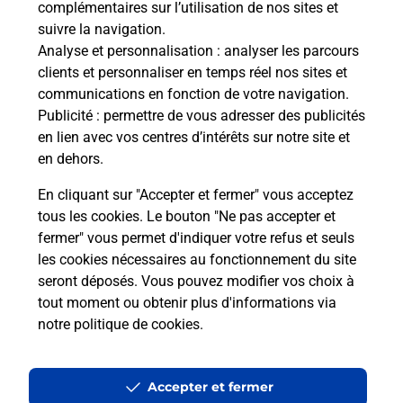
complémentaires sur l’utilisation de nos sites et
Le lien s'ouvre dans un nouvel onglet
suivre la navigation.
Boîte aux lettres La Poste
Analyse et personnalisation
: analyser les parcours
Prochaine collecte du courrier
samedi
à
09h30
clients et personnaliser en temps réel nos sites et
communications en fonction de votre navigation.
30 Route Du Bout Du Lac
Publicité
: permettre de vous adresser des publicités
74210
Lathuile
en lien avec vos centres d’intérêts sur notre site et
en dehors.
Itinéraire
En cliquant sur "Accepter et fermer" vous acceptez
tous les cookies. Le bouton "Ne pas accepter et
fermer" vous permet d'indiquer votre refus et seuls
Localiser
Liste Boîtes aux lettres
Haute-Savoie
Lathuile
les cookies nécessaires au fonctionnement du site
seront déposés. Vous pouvez modifier vos choix à
tout moment ou obtenir plus d'informations via
notre politique de cookies
.
Plan du site
Accessibilité : partiellement conforme
Accepter et fermer