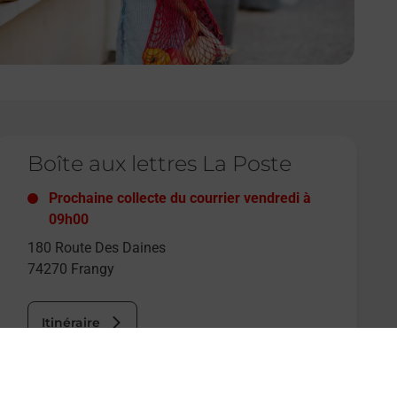
e lien s'ouvre dans un nouvel onglet
Boîte aux lettres La Poste
Prochaine collecte du courrier
vendredi
à
09h00
180 Route Des Daines
74270
Frangy
Itinéraire