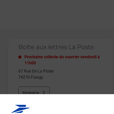
Le lien s'ouvre dans un nouvel onglet
Boîte aux lettres La Poste
Prochaine collecte du courrier
vendredi
à
11h00
67 Rue De La Poste
74270
Frangy
Itinéraire
Le lien s'ouvre dans un nouvel onglet