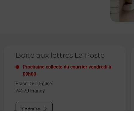
Le lien s'ouvre dans un nouvel onglet
L
Boîte aux lettres La Poste
Prochaine collecte du courrier
vendredi
à
09h00
Place De L Eglise
74270
Frangy
Itinéraire
Le lien s'ouvre dans un nouvel onglet