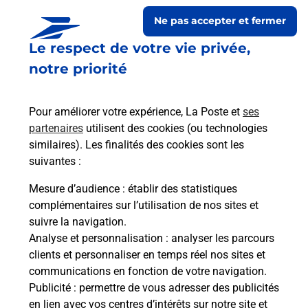
Ne pas accepter et fermer
Le respect de votre vie privée,
notre priorité
Pour améliorer votre expérience, La Poste et
ses
partenaires
utilisent des cookies (ou technologies
similaires). Les finalités des cookies sont les
Le lien s'ouvre dans un nouvel onglet
suivantes :
Boîte aux Lettres La Poste
Mesure d’audience
: établir des statistiques
Collecte du courrier aujourd'hui à
09h00
complémentaires sur l’utilisation de nos sites et
suivre la navigation.
1127 Rue Du Leman
Analyse et personnalisation
: analyser les parcours
74140
Chens Sur Leman
clients et personnaliser en temps réel nos sites et
communications en fonction de votre navigation.
Itinéraire
Publicité
: permettre de vous adresser des publicités
en lien avec vos centres d’intérêts sur notre site et