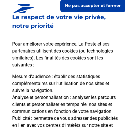
Ne pas accepter et fermer
Le respect de votre vie privée,
notre priorité
Pour améliorer votre expérience, La Poste et
ses
partenaires
utilisent des cookies (ou technologies
similaires). Les finalités des cookies sont les
suivantes :
Le lien s'ouvre dans un nouvel onglet
Boîte aux lettres La Poste
Mesure d’audience
: établir des statistiques
complémentaires sur l’utilisation de nos sites et
Collecte du courrier aujourd'hui à
08h30
suivre la navigation.
Rue De La Vallee Verte
Analyse et personnalisation
: analyser les parcours
74420
Boege
clients et personnaliser en temps réel nos sites et
communications en fonction de votre navigation.
Itinéraire
Publicité
: permettre de vous adresser des publicités
en lien avec vos centres d’intérêts sur notre site et