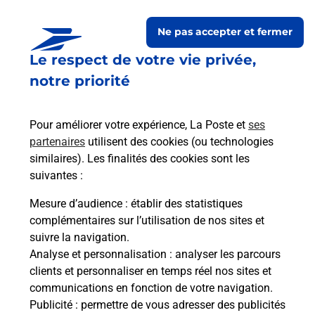
Ne pas accepter et fermer
Le respect de votre vie privée,
notre priorité
Pour améliorer votre expérience, La Poste et
ses
partenaires
utilisent des cookies (ou technologies
similaires). Les finalités des cookies sont les
Le lien s'ouvre dans un nouvel onglet
Boîte aux lettres La Poste
suivantes :
Mesure d’audience
: établir des statistiques
Prochaine collecte du courrier
vendredi
à
complémentaires sur l’utilisation de nos sites et
12h00
suivre la navigation.
490 Route De Reignier
Analyse et personnalisation
: analyser les parcours
74380
Arthaz Pont Notre Dame
clients et personnaliser en temps réel nos sites et
communications en fonction de votre navigation.
Itinéraire
Publicité
: permettre de vous adresser des publicités