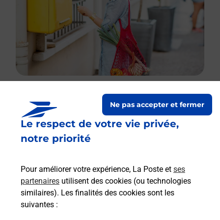
Ne pas accepter et fermer
Le lien s'ouvre dans un nouvel onglet
Boîte aux lettres La Poste
Le respect de votre vie privée,
notre priorité
Prochaine collecte du courrier
vendredi
à
09h00
Pour améliorer votre expérience, La Poste et
ses
1 Place Arthur Lavy
partenaires
utilisent des cookies (ou technologies
74370
Argonay
similaires). Les finalités des cookies sont les
suivantes :
Itinéraire