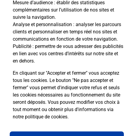
Mesure d’audience
: établir des statistiques
complémentaires sur l’utilisation de nos sites et
Le lien s'ouvre dans un nouvel onglet
suivre la navigation.
Boîte aux lettres La Poste
Analyse et personnalisation
: analyser les parcours
Collecte du courrier aujourd'hui à
17h30
clients et personnaliser en temps réel nos sites et
communications en fonction de votre navigation.
250 Route De Champ Farcon
Publicité
: permettre de vous adresser des publicités
74370
Argonay
en lien avec vos centres d’intérêts sur notre site et
en dehors.
Itinéraire
En cliquant sur "Accepter et fermer" vous acceptez
tous les cookies. Le bouton "Ne pas accepter et
fermer" vous permet d'indiquer votre refus et seuls
Localiser
Liste Boîtes aux lettres
Haute-Savoie
Argonay
les cookies nécessaires au fonctionnement du site
seront déposés. Vous pouvez modifier vos choix à
tout moment ou obtenir plus d'informations via
notre politique de cookies
.
Plan du site