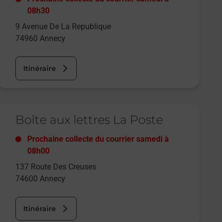
08h30
9 Avenue De La Republique
74960
Annecy
Itinéraire
e lien s'ouvre dans un nouvel onglet
Boîte aux lettres La Poste
Prochaine collecte du courrier
samedi
à
08h00
137 Route Des Creuses
74600
Annecy
Itinéraire