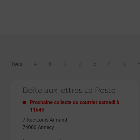
Tous
A
B
C
D
E
F
G
Le lien s'ouvre dans un nouvel onglet
Boîte aux lettres La Poste
Prochaine collecte du courrier
samedi
à
11h45
7 Rue Louis Armand
74000
Annecy