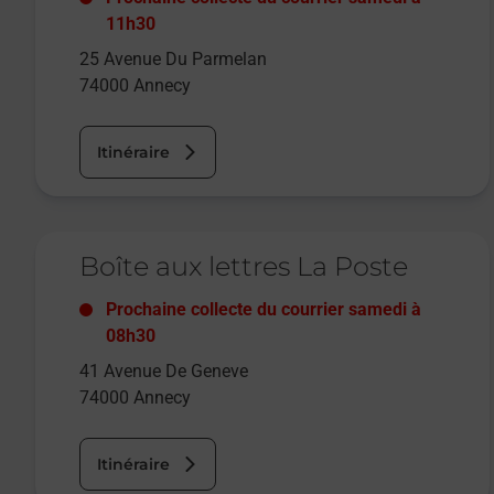
11h30
25 Avenue Du Parmelan
74000
Annecy
Itinéraire
Le lien s'ouvre dans un nouvel onglet
Boîte aux lettres La Poste
Prochaine collecte du courrier
samedi
à
08h30
41 Avenue De Geneve
74000
Annecy
Itinéraire