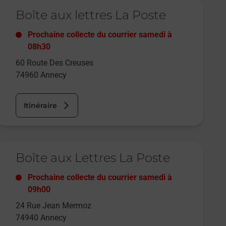
e lien s'ouvre dans un nouvel onglet
Boîte aux lettres La Poste
Prochaine collecte du courrier
samedi
à
08h30
60 Route Des Creuses
74960
Annecy
Itinéraire
e lien s'ouvre dans un nouvel onglet
Boîte aux Lettres La Poste
Prochaine collecte du courrier
samedi
à
09h00
24 Rue Jean Mermoz
74940
Annecy