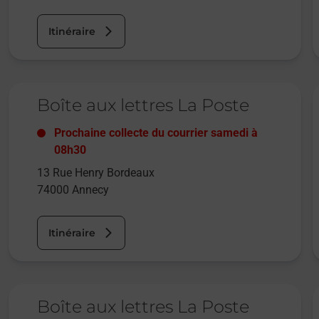
Itinéraire
Le lien s'ouvre dans un nouvel onglet
L
Boîte aux lettres La Poste
Prochaine collecte du courrier
samedi
à
08h30
13 Rue Henry Bordeaux
74000
Annecy
Itinéraire
Le lien s'ouvre dans un nouvel onglet
L
Boîte aux lettres La Poste