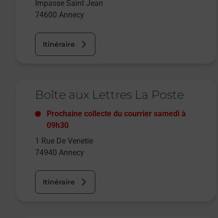
Impasse Saint Jean
74600
Annecy
Itinéraire
Le lien s'ouvre dans un nouvel onglet
Boîte aux Lettres La Poste
Prochaine collecte du courrier
samedi
à
09h30
1 Rue De Venetie
74940
Annecy
Itinéraire