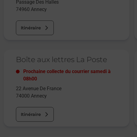
Passage Des Halles
74960
Annecy
Itinéraire
Le lien s'ouvre dans un nouvel onglet
L
Boîte aux lettres La Poste
Prochaine collecte du courrier
samedi
à
08h00
22 Avenue De France
74000
Annecy
Itinéraire