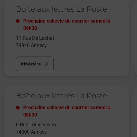
Le lien s'ouvre dans un nouvel onglet
L
Boîte aux lettres La Poste
Prochaine collecte du courrier
samedi
à
09h30
11 Rue De Lachat
74940
Annecy
Itinéraire
Le lien s'ouvre dans un nouvel onglet
L
Boîte aux lettres La Poste
Prochaine collecte du courrier
samedi
à
08h00
6 Rue Louis Revon
74000
Annecy