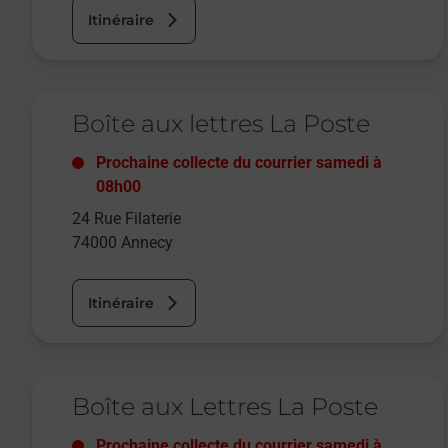
Itinéraire
Le lien s'ouvre dans un nouvel onglet
Boîte aux lettres La Poste
Prochaine collecte du courrier
samedi
à
08h00
24 Rue Filaterie
74000
Annecy
Itinéraire
Le lien s'ouvre dans un nouvel onglet
Boîte aux Lettres La Poste
Prochaine collecte du courrier
samedi
à