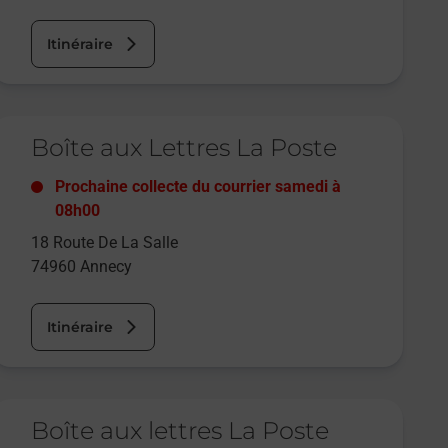
Itinéraire
e lien s'ouvre dans un nouvel onglet
Boîte aux Lettres La Poste
Prochaine collecte du courrier
samedi
à
08h00
18 Route De La Salle
74960
Annecy
Itinéraire
e lien s'ouvre dans un nouvel onglet
Boîte aux lettres La Poste