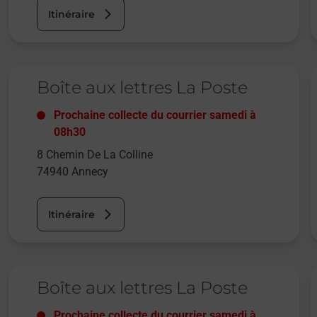
Itinéraire
Le lien s'ouvre dans un nouvel onglet
L
Boîte aux lettres La Poste
Prochaine collecte du courrier
samedi
à
08h30
8 Chemin De La Colline
74940
Annecy
Itinéraire
Le lien s'ouvre dans un nouvel onglet
L
Boîte aux lettres La Poste
Prochaine collecte du courrier
samedi
à