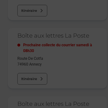
Itinéraire
Le lien s'ouvre dans un nouvel onglet
Boîte aux lettres La Poste
Prochaine collecte du courrier
samedi
à
08h30
Route De Cotfa
74960
Annecy
Itinéraire
Le lien s'ouvre dans un nouvel onglet
Boîte aux lettres La Poste