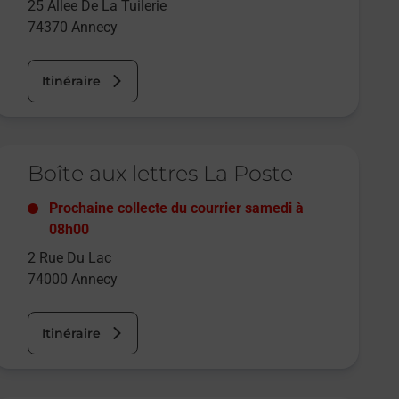
25 Allee De La Tuilerie
74370
Annecy
Itinéraire
e lien s'ouvre dans un nouvel onglet
Boîte aux lettres La Poste
Prochaine collecte du courrier
samedi
à
08h00
2 Rue Du Lac
74000
Annecy
Itinéraire