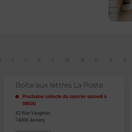
H
I
J
K
L
M
N
O
P
Q
Le lien s'ouvre dans un nouvel onglet
L
Boîte aux lettres La Poste
Prochaine collecte du courrier
samedi
à
08h00
42 Rue Vaugelas
74000
Annecy