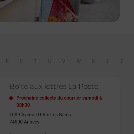
R
S
T
U
V
W
X
Y
Z
e lien s'ouvre dans un nouvel onglet
Boîte aux lettres La Poste
Prochaine collecte du courrier
samedi
à
08h30
1089 Avenue D Aix Les Bains
74600
Annecy