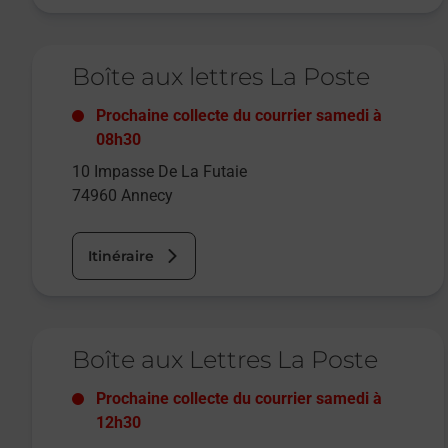
Le lien s'ouvre dans un nouvel onglet
Boîte aux lettres La Poste
Prochaine collecte du courrier
samedi
à
08h30
10 Impasse De La Futaie
74960
Annecy
Itinéraire
Le lien s'ouvre dans un nouvel onglet
Boîte aux Lettres La Poste
Prochaine collecte du courrier
samedi
à
12h30