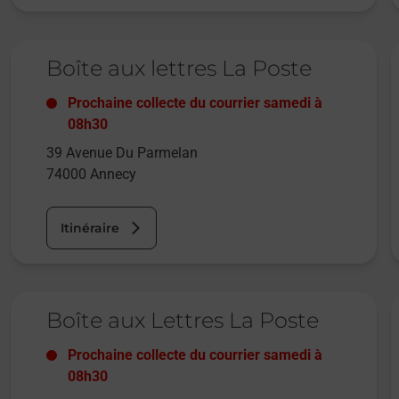
Le lien s'ouvre dans un nouvel onglet
L
Boîte aux lettres La Poste
Prochaine collecte du courrier
samedi
à
08h30
39 Avenue Du Parmelan
74000
Annecy
Itinéraire
Le lien s'ouvre dans un nouvel onglet
L
Boîte aux Lettres La Poste
Prochaine collecte du courrier
samedi
à
08h30