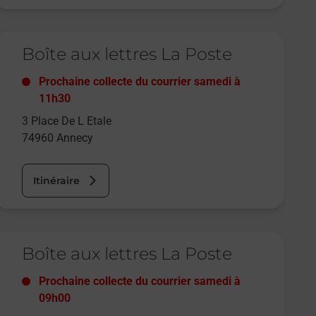
e lien s'ouvre dans un nouvel onglet
Boîte aux lettres La Poste
Prochaine collecte du courrier
samedi
à
11h30
3 Place De L Etale
74960
Annecy
Itinéraire
e lien s'ouvre dans un nouvel onglet
Boîte aux lettres La Poste
Prochaine collecte du courrier
samedi
à
09h00