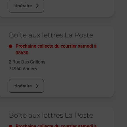
Itinéraire
e lien s'ouvre dans un nouvel onglet
Boîte aux lettres La Poste
Prochaine collecte du courrier
samedi
à
08h30
2 Rue Des Grillons
74960
Annecy
Itinéraire
e lien s'ouvre dans un nouvel onglet
Boîte aux lettres La Poste
Prochaine collecte du courrier
samedi
à