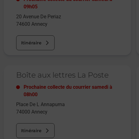
09h05
20 Avenue De Periaz
74600
Annecy
Itinéraire
Le lien s'ouvre dans un nouvel onglet
L
Boîte aux lettres La Poste
Prochaine collecte du courrier
samedi
à
08h00
Place De L Annapurna
74000
Annecy
Itinéraire