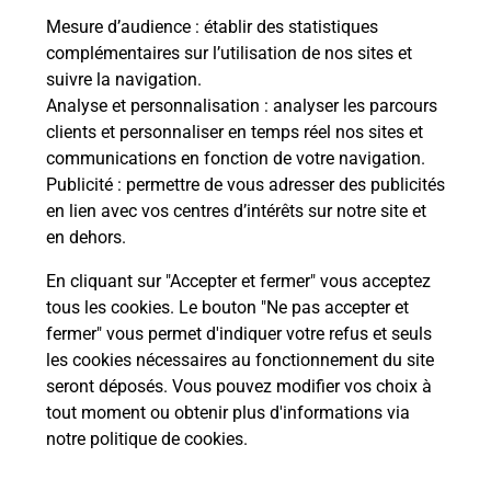
Mesure d’audience
: établir des statistiques
complémentaires sur l’utilisation de nos sites et
Le lien s'ouvre dans un nouvel onglet
suivre la navigation.
Boîte aux lettres La Poste
Analyse et personnalisation
: analyser les parcours
Prochaine collecte du courrier
jeudi
à
08h30
clients et personnaliser en temps réel nos sites et
communications en fonction de votre navigation.
336 Rue De La Chapelle
Publicité
: permettre de vous adresser des publicités
74200
Allinges
en lien avec vos centres d’intérêts sur notre site et
en dehors.
Itinéraire
En cliquant sur "Accepter et fermer" vous acceptez
tous les cookies. Le bouton "Ne pas accepter et
fermer" vous permet d'indiquer votre refus et seuls
Localiser
Liste Boîtes aux lettres
Haute-Savoie
Allinges
les cookies nécessaires au fonctionnement du site
seront déposés. Vous pouvez modifier vos choix à
tout moment ou obtenir plus d'informations via
notre politique de cookies
.
Plan du site