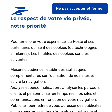
Ne pas accepter et fermer
Le respect de votre vie privée,
notre priorité
Pour améliorer votre expérience, La Poste et
ses
partenaires
utilisent des cookies (ou technologies
similaires). Les finalités des cookies sont les
Le lien s'ouvre dans un nouvel onglet
suivantes :
Boîte aux Lettres La Poste
Mesure d’audience
: établir des statistiques
Prochaine collecte du courrier
vendredi
à
complémentaires sur l’utilisation de nos sites et
08h30
suivre la navigation.
Analyse et personnalisation
: analyser les parcours
1 Grande Rue
clients et personnaliser en temps réel nos sites et
70700
Vellemoz
communications en fonction de votre navigation.
Publicité
: permettre de vous adresser des publicités
Itinéraire
en lien avec vos centres d’intérêts sur notre site et