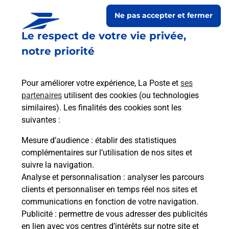
Ne pas accepter et fermer
Le respect de votre vie privée,
notre priorité
Pour améliorer votre expérience, La Poste et
ses
partenaires
utilisent des cookies (ou technologies
similaires). Les finalités des cookies sont les
Le lien s'ouvre dans un nouvel onglet
suivantes :
Boîte aux Lettres La Poste
Mesure d’audience
: établir des statistiques
Prochaine collecte du courrier
lundi
à
08h30
complémentaires sur l’utilisation de nos sites et
suivre la navigation.
2 Grande Rue
Analyse et personnalisation
: analyser les parcours
70000
Vallerois Lorioz
clients et personnaliser en temps réel nos sites et
communications en fonction de votre navigation.
Itinéraire
Publicité
: permettre de vous adresser des publicités
en lien avec vos centres d’intérêts sur notre site et