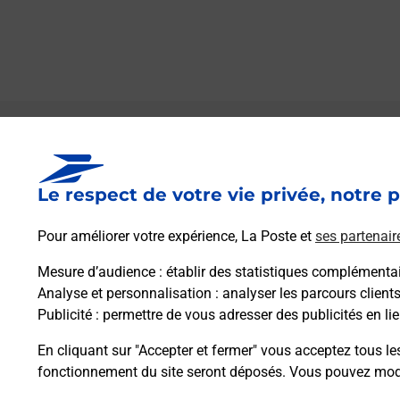
Le lien s'ouvre dans un nouvel onglet
Boîte aux Lettres La Poste
Le respect de votre vie privée, notre p
Collecte du courrier aujourd'hui à
08h30
26 Grande Rue
Pour améliorer votre expérience, La Poste et
ses partenair
70120
Theuley
Mesure d’audience
: établir des statistiques complémentair
Analyse et personnalisation
: analyser les parcours client
Itinéraire
Publicité
: permettre de vous adresser des publicités en lie
En cliquant sur "Accepter et fermer" vous acceptez tous le
fonctionnement du site seront déposés. Vous pouvez modi