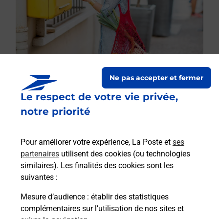
Ne pas accepter et fermer
Le respect de votre vie privée,
Le lien s'ouvre dans un nouvel onglet
Boîte aux lettres La Poste
notre priorité
Prochaine collecte du courrier
samedi
à
08h30
Pour améliorer votre expérience, La Poste et
ses
54 Rue Des Epoux Blanchot
partenaires
utilisent des cookies (ou technologies
70100
Rigny
similaires). Les finalités des cookies sont les
suivantes :
Itinéraire
Mesure d’audience
: établir des statistiques
complémentaires sur l’utilisation de nos sites et
Le lien s'ouvre dans un nouvel onglet