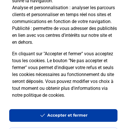
suivre la navigation.
Boîte aux lettres La Poste
Analyse et personnalisation
: analyser les parcours
Prochaine collecte du courrier
samedi
à
08h30
clients et personnaliser en temps réel nos sites et
communications en fonction de votre navigation.
7 Faubourg De La Sabliere
Publicité
: permettre de vous adresser des publicités
70100
Rigny
en lien avec vos centres d’intérêts sur notre site et
en dehors.
Itinéraire
En cliquant sur "Accepter et fermer" vous acceptez
tous les cookies. Le bouton "Ne pas accepter et
fermer" vous permet d'indiquer votre refus et seuls
Localiser
Liste Boîtes aux lettres
Haute-Saône
Rigny
les cookies nécessaires au fonctionnement du site
seront déposés. Vous pouvez modifier vos choix à
tout moment ou obtenir plus d'informations via
notre politique de cookies
.
Plan du site
Accessibilité : partiellement conforme
Accepter et fermer
Conditions contractuelles