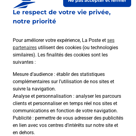
Ne pas accepter et fermer
Le respect de votre vie privée,
notre priorité
Pour améliorer votre expérience, La Poste et
ses
partenaires
utilisent des cookies (ou technologies
similaires). Les finalités des cookies sont les
Le lien s'ouvre dans un nouvel onglet
suivantes :
Boîte aux lettres La Poste
Mesure d’audience
: établir des statistiques
Prochaine collecte du courrier
lundi
à
08h30
complémentaires sur l’utilisation de nos sites et
suivre la navigation.
35 Grande Rue
Analyse et personnalisation
: analyser les parcours
70000
Raze
clients et personnaliser en temps réel nos sites et
communications en fonction de votre navigation.
Itinéraire
Publicité
: permettre de vous adresser des publicités
en lien avec vos centres d’intérêts sur notre site et
en dehors.