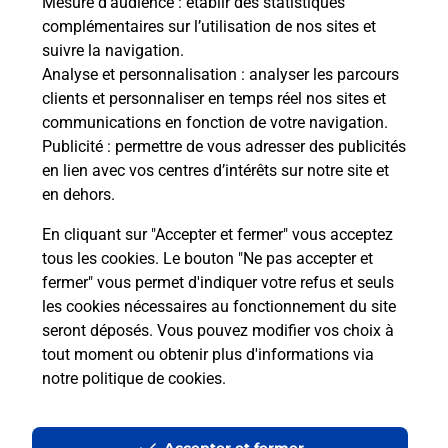
Mesure d’audience
: établir des statistiques
Le lien s'ouvre dans un nouvel onglet
complémentaires sur l’utilisation de nos sites et
Boîte aux Lettres La Poste
suivre la navigation.
Analyse et personnalisation
: analyser les parcours
Prochaine collecte du courrier
lundi
à
08h30
clients et personnaliser en temps réel nos sites et
66 Rue De La Faiencerie
communications en fonction de votre navigation.
70210
Polaincourt Et Clairefontaine
Publicité
: permettre de vous adresser des publicités
en lien avec vos centres d’intérêts sur notre site et
Itinéraire
en dehors.
En cliquant sur "Accepter et fermer" vous acceptez
tous les cookies. Le bouton "Ne pas accepter et
Localiser
Liste Boîtes aux lettres
Haute-Saône
fermer" vous permet d'indiquer votre refus et seuls
Polaincourt Et Clairefontaine
les cookies nécessaires au fonctionnement du site
seront déposés. Vous pouvez modifier vos choix à
tout moment ou obtenir plus d'informations via
notre politique de cookies
.
Plan du site
Accessibilité : partiellement conforme