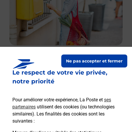
Ne pas accepter et fermer
Le lien s'ouvre dans un nouvel onglet
Le respect de votre vie privée,
Boîte aux lettres La Poste
notre priorité
Prochaine collecte du courrier
lundi
à
08h30
5 Rue De La Poste
Pour améliorer votre expérience, La Poste et
ses
70210
Polaincourt Et Clairefontaine
partenaires
utilisent des cookies (ou technologies
similaires). Les finalités des cookies sont les
Itinéraire
suivantes :