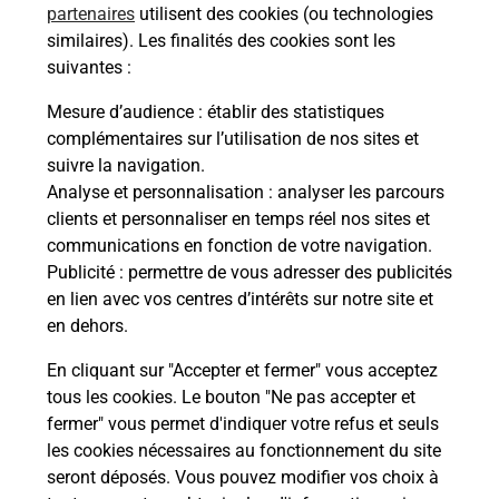
partenaires
utilisent des cookies (ou technologies
similaires). Les finalités des cookies sont les
Itinéraire
suivantes :
Mesure d’audience
: établir des statistiques
Le lien s'ouvre dans un nouvel onglet
complémentaires sur l’utilisation de nos sites et
Boîte aux lettres La Poste
suivre la navigation.
Prochaine collecte du courrier
vendredi
à
Analyse et personnalisation
: analyser les parcours
08h30
clients et personnaliser en temps réel nos sites et
communications en fonction de votre navigation.
23 Avenue Jacques Prevost
Publicité
: permettre de vous adresser des publicités
70140
Pesmes
en lien avec vos centres d’intérêts sur notre site et
en dehors.
Itinéraire
En cliquant sur "Accepter et fermer" vous acceptez
tous les cookies. Le bouton "Ne pas accepter et
fermer" vous permet d'indiquer votre refus et seuls
Localiser
Liste Boîtes aux lettres
Haute-Saône
Pesmes
les cookies nécessaires au fonctionnement du site
seront déposés. Vous pouvez modifier vos choix à