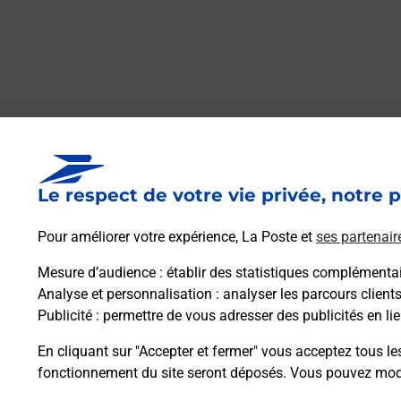
Le lien s'ouvre dans un nouvel onglet
Boîte aux lettres La Poste
Le respect de votre vie privée, notre p
Collecte du courrier aujourd'hui à
08h00
Rue De La Fontaine
Pour améliorer votre expérience, La Poste et
ses partenair
70230
Ormenans
Mesure d’audience
: établir des statistiques complémentair
Analyse et personnalisation
: analyser les parcours client
Itinéraire
Publicité
: permettre de vous adresser des publicités en lie
En cliquant sur "Accepter et fermer" vous acceptez tous le
fonctionnement du site seront déposés. Vous pouvez modi