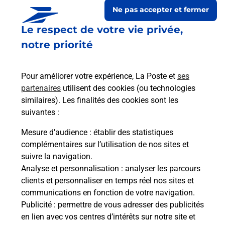
Ne pas accepter et fermer
Le respect de votre vie privée,
notre priorité
Pour améliorer votre expérience, La Poste et
ses
partenaires
utilisent des cookies (ou technologies
similaires). Les finalités des cookies sont les
suivantes :
Le lien s'ouvre dans un nouvel onglet
Boîte aux Lettres La Poste
Mesure d’audience
: établir des statistiques
complémentaires sur l’utilisation de nos sites et
Collecte du courrier aujourd'hui à
08h30
suivre la navigation.
1 Place De La Mairie
Analyse et personnalisation
: analyser les parcours
70110
Oppenans
clients et personnaliser en temps réel nos sites et
communications en fonction de votre navigation.
Itinéraire
Publicité
: permettre de vous adresser des publicités
en lien avec vos centres d’intérêts sur notre site et